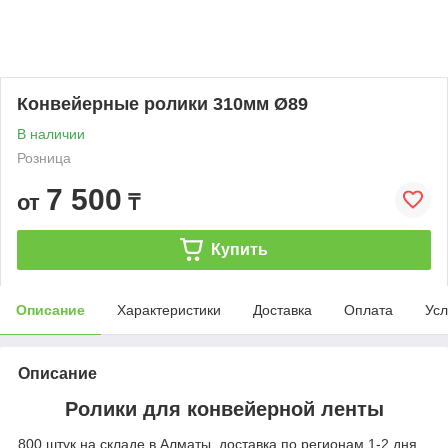
Конвейерные ролики 310мм Ø89
В наличии
Розница
7 500
от
₸
Купить
Описание
Характеристики
Доставка
Оплата
Усл
Описание
Ролики для конвейерной ленты
800 штук на складе в Алматы, доставка по регионам 1-2 дня