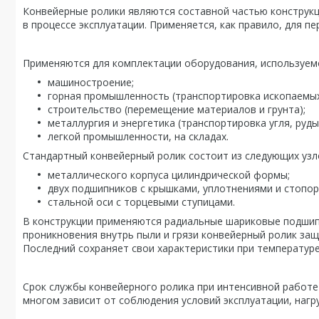
Конвейерные ролики являются составной частью конструк
в процессе эксплуатации. Применяется, как правило, для 
Применяются для комплектации оборудования, используемо
машиностроение;
горная промышленность (транспортировка ископаемых
строительство (перемещение материалов и грунта);
металлургия и энергетика (транспортировка угля, руды
легкой промышленности, на складах.
Стандартный конвейерный ролик состоит из следующих узло
металлического корпуса цилиндрической формы;
двух подшипников с крышками, уплотнениями и стопо
стальной оси с торцевыми ступицами.
В конструкции применяются радиальные шариковые подшипн
проникновения внутрь пыли и грязи конвейерный ролик за
Последний сохраняет свои характеристики при температуре 
Срок службы конвейерного ролика при интенсивной работе 
многом зависит от соблюдения условий эксплуатации, нагруз