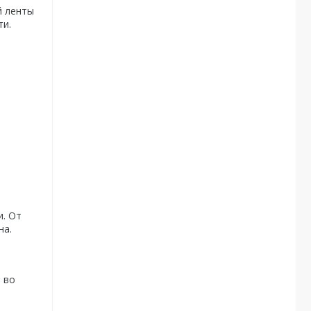
й ленты
ти.
и. От
на.
 во