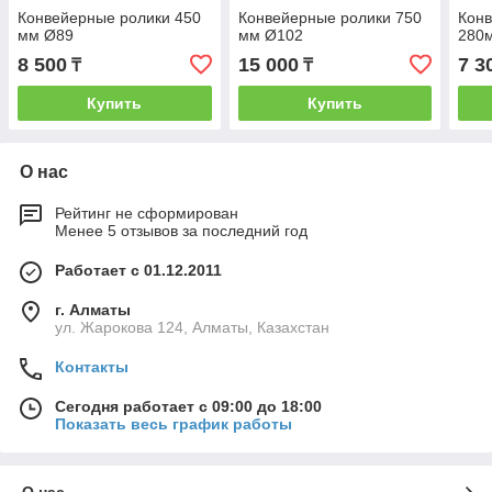
Конвейерные ролики 450
Конвейерные ролики 750
Кон
мм Ø89
мм Ø102
280
8 500
15 000
7 3
₸
₸
Купить
Купить
О нас
Рейтинг не сформирован
Менее 5 отзывов за последний год
Работает с 01.12.2011
г. Алматы
ул. Жарокова 124, Алматы, Казахстан
Контакты
Сегодня работает с 09:00 до 18:00
Показать весь график работы
О нас